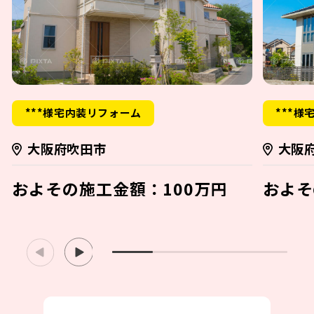
***様宅内装リフォーム
***様
大阪府吹田市
大阪
およその施工金額：100万円
およそ