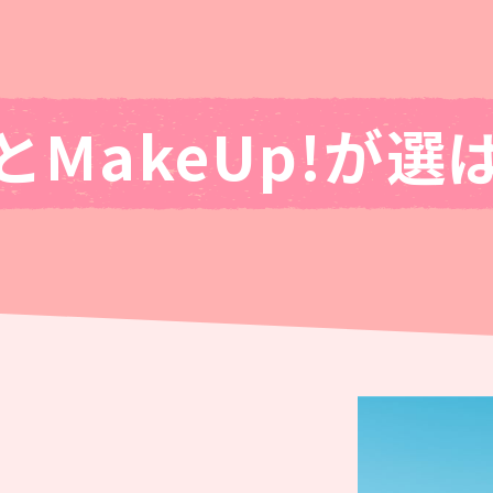
MakeUp!が
選