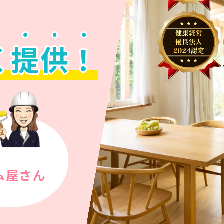
、
く
提
供
！
ム屋さん