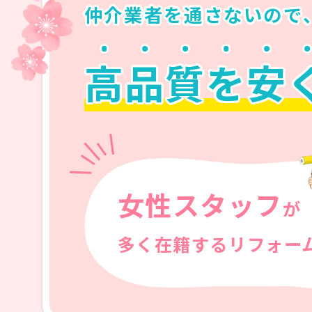
仲介業者を通さないので
高
品
質
を
安
女性スタッフ
が
多く在籍するリフォー