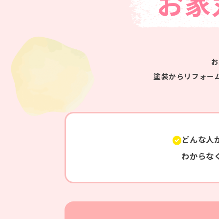
お家
お
塗装からリフォー
どんな人
わからな