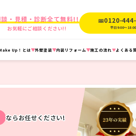
相談・見積・診断全て無料!!
0120-444
お気軽にご相談ください!!
平日9:00〜18:0
ake Up！とは
外壁塗装
内装リフォーム
施工の流れ
よくある
ならお任せください!