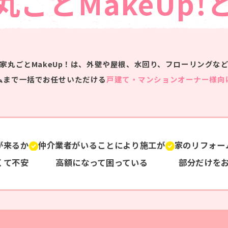
丸ごとMakeUp!
家丸ごとMakeUp！は、
外壁や屋根、水回り、フローリングな
ムまで一括でお任せいただける
戸建て・マンションオーナー様向
が来るか
仲介業者がいることにより施工が
家のリフォー
くて不安
高額に
なって困っている
部分だけを