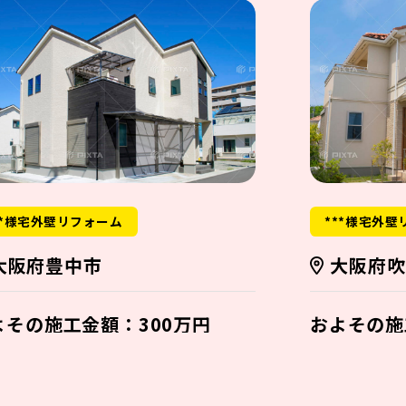
**様宅外壁リフォーム
***様宅外壁
大阪府豊中市
大阪府吹
よその施工金額：300万円
およその施