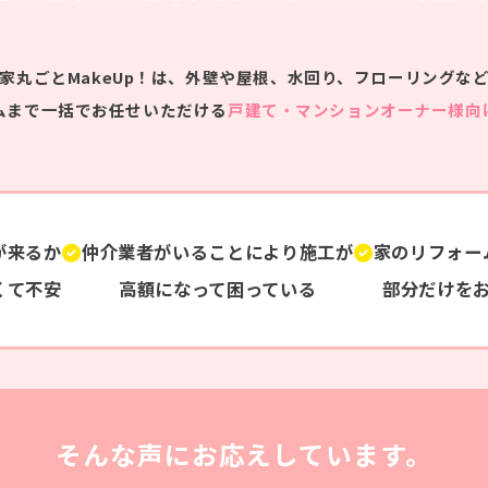
家丸ごとMakeUp！は、
外壁や屋根、水回り、フローリングな
ムまで一括でお任せいただける
戸建て・マンションオーナー様向
が来るか
仲介業者がいることにより施工が
家のリフォー
くて不安
高額に
なって困っている
部分だけを
そんな声にお応えしています。