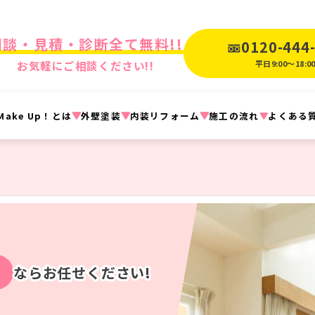
相談・見積・診断全て無料!!
0120-444
お気軽にご相談ください!!
平日9:00〜18:0
ake Up！とは
外壁塗装
内装リフォーム
施工の流れ
よくある
ならお任せください!