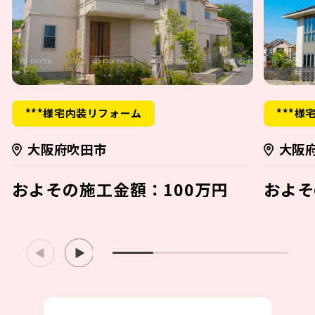
***様宅内装リフォーム
***様
大阪府吹田市
大阪
およその施工金額：100万円
およそ